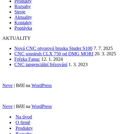
Produkty
Rozsahy
Stroje
Aktuality
Kontakty
Poptávka
AKTUALITY
Nová CNC otvorová bruska Studer S100
7. 7. 2025
CNC soustruh CLX 750 od DMG MORI
20. 3. 2025
Frézka Fanuc
12. 1. 2024
CNC tangenciální frézování
1. 3. 2023
Neve
| Běží na
WordPress
Neve
| Běží na
WordPress
Na úvod
O firmě
Produkty
Rozsahy