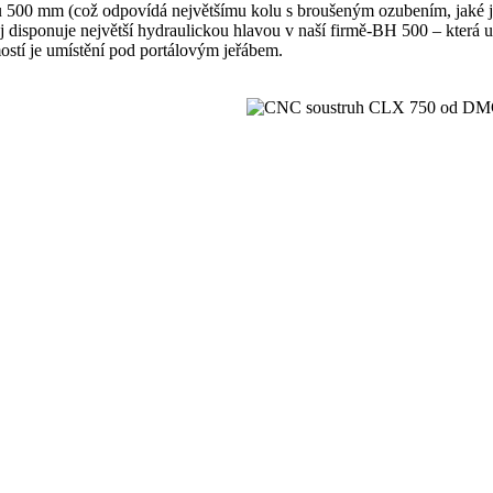
 500 mm (což odpovídá největšímu kolu s broušeným ozubením, jaké jsm
roj disponuje největší hydraulickou hlavou v naší firmě-BH 500 – kter
stí je umístění pod portálovým jeřábem.