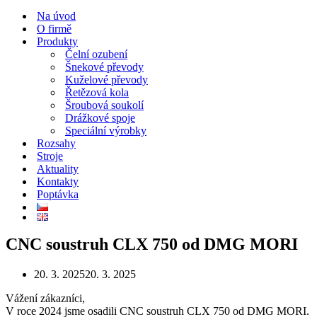
Navigační
menu
Na úvod
O firmě
Produkty
Čelní ozubení
Šnekové převody
Kuželové převody
Řetězová kola
Šroubová soukolí
Drážkové spoje
Speciální výrobky
Rozsahy
Stroje
Aktuality
Kontakty
Poptávka
CNC soustruh CLX 750 od DMG MORI
20. 3. 2025
20. 3. 2025
Vážení zákazníci,
V roce 2024 jsme osadili CNC soustruh CLX 750 od DMG MORI.