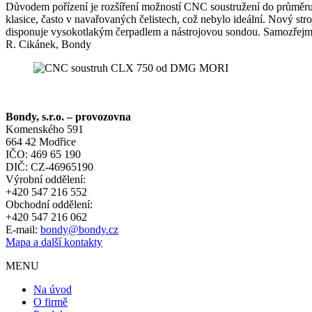
Důvodem pořízení je rozšíření možností CNC soustružení do průměru
klasice, často v navařovaných čelistech, což nebylo ideální. Nový st
disponuje vysokotlakým čerpadlem a nástrojovou sondou. Samozřejmo
R. Cikánek, Bondy
Bondy, s.r.o. – provozovna
Komenského 591
664 42 Modřice
IČO: 469 65 190
DIČ: CZ-46965190
Výrobní oddělení:
+420 547 216 552
Obchodní oddělení:
+420 547 216 062
E-mail:
bondy@bondy.cz
Mapa a další kontakty
MENU
Na úvod
O firmě